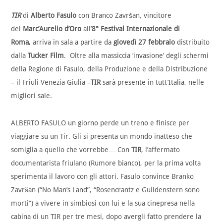
TIR
di
Alberto Fasulo
con Branco Završan
,
vincitore
del
Marc’Aurelio d’Oro
all’
8° Festival Internazionale di
Roma,
arriva in sala a partire da
giovedì 27 febbraio
distribuito
dalla
Tucker Film
.
Oltre alla massiccia ‘invasione’ degli schermi
della Regione di Fasulo, della Produzione e della Distribuzione
– il Friuli Venezia Giulia –
TIR
sarà presente in tutt’Italia, nelle
migliori sale.
ALBERTO FASULO un giorno perde un treno e finisce per
viaggiare su un Tir. Gli si presenta un mondo inatteso che
somiglia a quello che vorrebbe… Con
TIR
, l’affermato
documentarista friulano (Rumore bianco), per la prima volta
sperimenta il lavoro con gli attori. Fasulo convince Branko
Završan (“No Man’s Land”, “Rosencrantz e Guildenstern sono
morti”) a vivere in simbiosi con lui e la sua cinepresa nella
cabina di un TIR per tre mesi, dopo avergli fatto prendere la