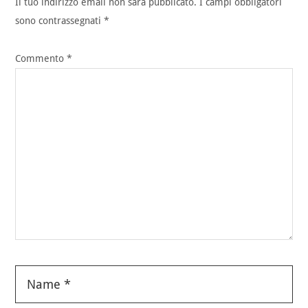
Il tuo indirizzo email non sarà pubblicato.
I campi obbligatori
sono contrassegnati
*
Commento
*